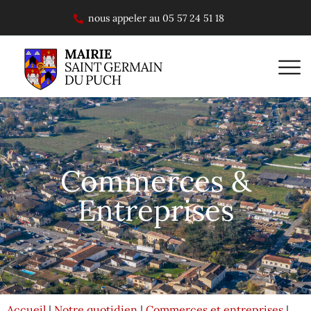
nous appeler au 05 57 24 51 18
Commerces &
Entreprises
Accueil
Notre quotidien
Commerces et entreprises
|
|
|